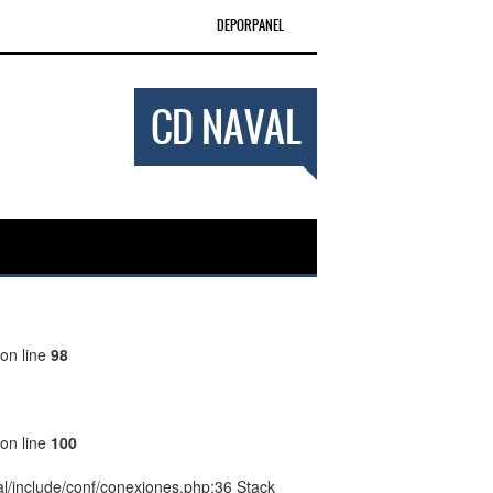
DEPORPANEL
CD NAVAL
on line
98
on line
100
l/include/conf/conexiones.php:36 Stack