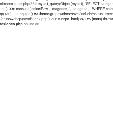
f/conexiones.php(36): mysqli_query(Object(mysqli), 'SELECT categori.
p(100): consulta('selectRow', 'imagenes_', 'categoria', ' WHERE catego
hp(136): un_equipo() #3 /home/grupowebcp/naval/include/estructura/c
/grupowebcp/naval/index.php(121): cuerpo_html('v4') #5 {main} thrown
nexiones.php
on line
36