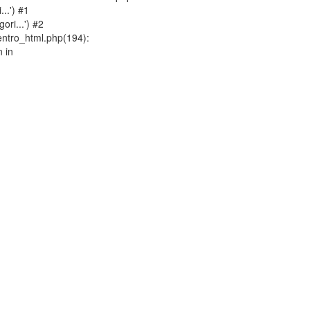
..') #1
ri...') #2
entro_html.php(194):
 in