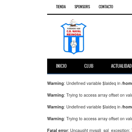
TIENDA
SPONSORS
CONTACTO
INICIO
CLUB
ACTUALIDAD
Warning
: Undefined variable $laideq in
/hom
Warning
: Trying to access array offset on val
Warning
: Undefined variable $laideq in
/hom
Warning
: Trying to access array offset on val
Fatal error
: Uncaught mysqli_sql_exception: