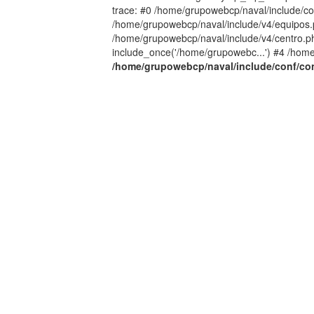
trace: #0 /home/grupowebcp/naval/include/con
/home/grupowebcp/naval/include/v4/equipos.ph
/home/grupowebcp/naval/include/v4/centro.p
include_once('/home/grupowebc...') #4 /home
/home/grupowebcp/naval/include/conf/co