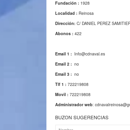
Fundación :
1928
Localidad :
Reinosa
Dirección:
C/ DANIEL PEREZ SAMITIER
Abonos :
422
Email 1 :
Info@cdnaval.es
Email 2 :
no
Email 3 :
no
Tlf 1 :
722219808
Movil :
722219808
Administrador web
: cdnavalreinosa@g
BUZON SUGERENCIAS