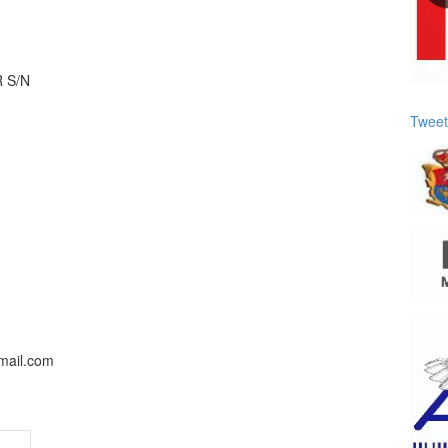
 S/N
Tweet
mail.com