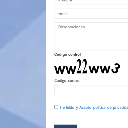
Codigo control
Codigo control
He leído y Acepto política de privacida